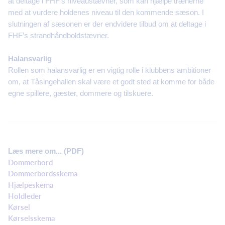
at deltage i FHF’s niveaustævner, som kan hjælpe trænerne
med at vurdere holdenes niveau til den kommende sæson. I
slutningen af sæsonen er der endvidere tilbud om at deltage i
FHF’s strandhåndboldstævner.
Halansvarlig
Rollen som halansvarlig er en vigtig rolle i klubbens ambitioner
om, at Tåsingehallen skal være et godt sted at komme for både
egne spillere, gæster, dommere og tilskuere.
Læs mere om... (PDF)
Dommerbord
Dommerbordsskema
Hjælpeskema
Holdleder
Kørsel
Kørselsskema